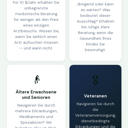
Für 10 $/Jahr erhalten Sie
dringend oder kann
unbegrenzte
es warten? Was
medizinische Beratung
bedeutet dieser
für weniger als den Preis
Ausschlag? Erhalten
eines einzigen
Sie ruhige, klare
Arztbesuchs. Wissen Sie,
Beratung, wenn die
wann Sie wirklich einen
Gesundheit Ihres
Arzt aufsuchen müssen
Kindes Sie
— und wann nicht.
beunruhigt.
👴
🎖️
Ältere Erwachsene
Veteranen
und Senioren
Navigieren Sie durch
Navigieren Sie durch
die
mehrere Erkrankungen,
Veteranenversorgung,
Medikamente und
dienstbedingte
Spezialisten? Wir
Erkrankungen und die