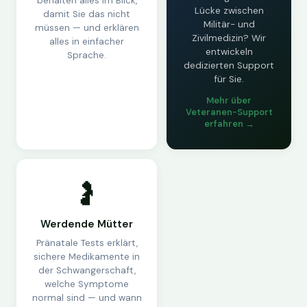
behalten alles im Blick,
Lücke zwischen
damit Sie das nicht
Militär- und
müssen — und erklären
Zivilmedizin? Wir
alles in einfacher
entwickeln
Sprache.
dedizierten Support
für Sie.
Mehr über
Veteranen-Support
erfahren →
🤰
Werdende Mütter
Pränatale Tests erklärt,
sichere Medikamente in
der Schwangerschaft,
welche Symptome
normal sind — und wann