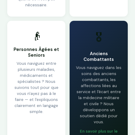
nécessaire.
👴
🎖️
Personnes Âgées et
Anciens
Seniors
Combattants
Vous naviguez entre
Vous naviguez dans les
plusieurs maladies,
soins des anciens
médicaments et
combattants, les
spécialistes ? Nous
affections liées au
suivons tout pour que
service et l'écart entre
vous n'ayez pas à le
la médecine militaire
faire — et l'expliquons
et civile ? Nous
clairement en langage
développons un
simple.
soutien dédié pour
vous.
En savoir plus sur le